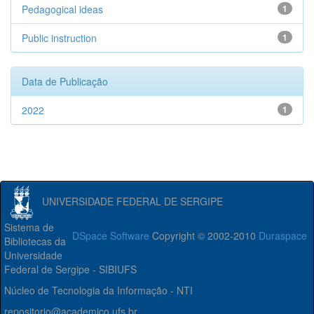
Pedagogical ideas
1
Public instruction
1
Data de Publicação
2022
1
UNIVERSIDADE FEDERAL DE SERGIPE
Sistema de
DSpace Software
Copyright © 2002-2010
Duraspace
Bibliotecas da
Universidade
Federal de Sergipe - SIBIUFS
Núcleo de Tecnologia da Informação - NTI
repositorio@academico.ufs.br