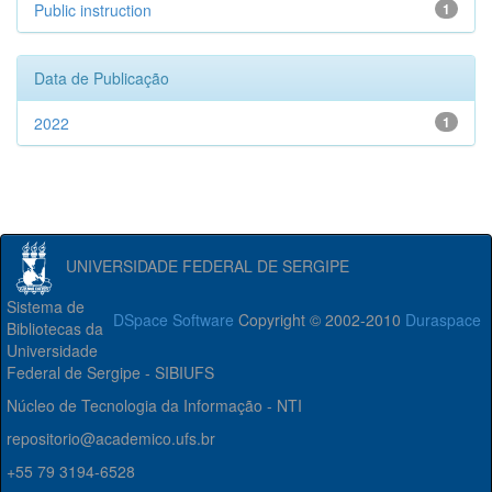
Public instruction
1
Data de Publicação
2022
1
UNIVERSIDADE FEDERAL DE SERGIPE
Sistema de
DSpace Software
Copyright © 2002-2010
Duraspace
Bibliotecas da
Universidade
Federal de Sergipe - SIBIUFS
Núcleo de Tecnologia da Informação - NTI
repositorio@academico.ufs.br
+55 79 3194-6528