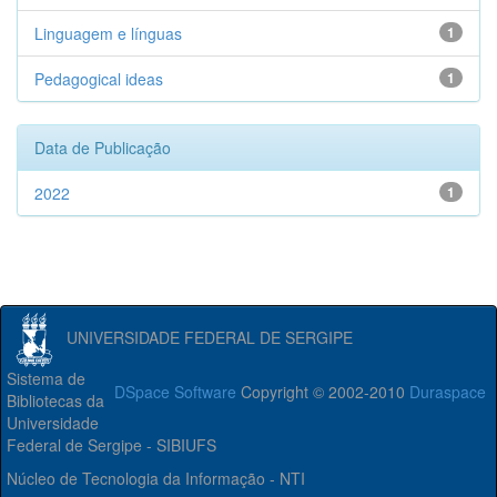
Linguagem e línguas
1
Pedagogical ideas
1
Data de Publicação
2022
1
UNIVERSIDADE FEDERAL DE SERGIPE
Sistema de
DSpace Software
Copyright © 2002-2010
Duraspace
Bibliotecas da
Universidade
Federal de Sergipe - SIBIUFS
Núcleo de Tecnologia da Informação - NTI