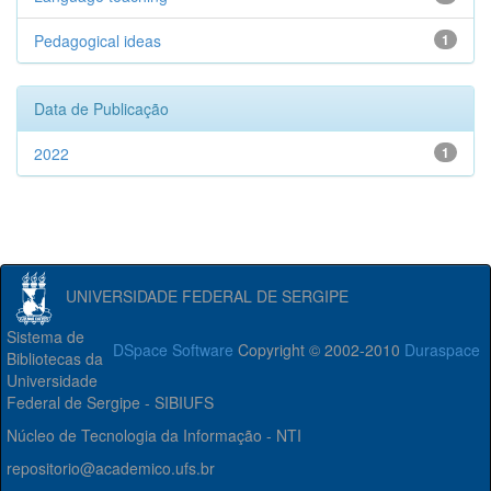
Pedagogical ideas
1
Data de Publicação
2022
1
UNIVERSIDADE FEDERAL DE SERGIPE
Sistema de
DSpace Software
Copyright © 2002-2010
Duraspace
Bibliotecas da
Universidade
Federal de Sergipe - SIBIUFS
Núcleo de Tecnologia da Informação - NTI
repositorio@academico.ufs.br