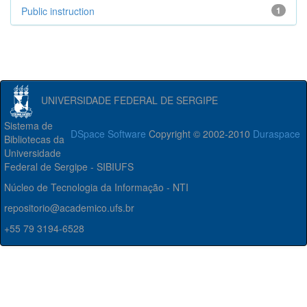
Public instruction
1
UNIVERSIDADE FEDERAL DE SERGIPE
Sistema de
DSpace Software
Copyright © 2002-2010
Duraspace
Bibliotecas da
Universidade
Federal de Sergipe - SIBIUFS
Núcleo de Tecnologia da Informação - NTI
repositorio@academico.ufs.br
+55 79 3194-6528