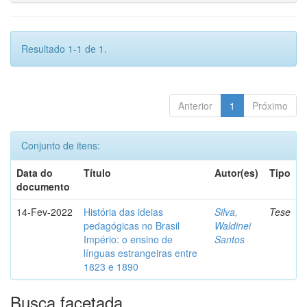
Resultado 1-1 de 1.
Anterior
1
Próximo
Conjunto de itens:
Data do
Título
Autor(es)
Tipo
documento
14-Fev-2022
História das ideias
Silva,
Tese
pedagógicas no Brasil
Waldinei
Império: o ensino de
Santos
línguas estrangeiras entre
1823 e 1890
Busca facetada