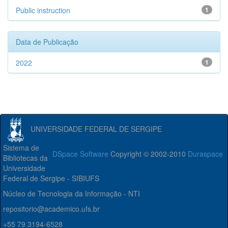
Public instruction
1
Data de Publicação
2022
1
UNIVERSIDADE FEDERAL DE SERGIPE
Sistema de
DSpace Software
Copyright © 2002-2010
Duraspace
Bibliotecas da
Universidade
Federal de Sergipe - SIBIUFS
Núcleo de Tecnologia da Informação - NTI
repositorio@academico.ufs.br
+55 79 3194-6528