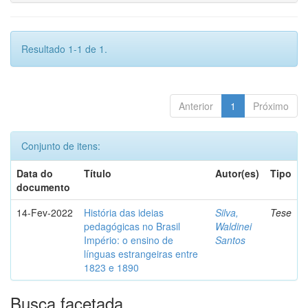
Resultado 1-1 de 1.
Anterior
1
Próximo
Conjunto de itens:
Data do
Título
Autor(es)
Tipo
documento
14-Fev-2022
História das ideias
Silva,
Tese
pedagógicas no Brasil
Waldinei
Império: o ensino de
Santos
línguas estrangeiras entre
1823 e 1890
Busca facetada