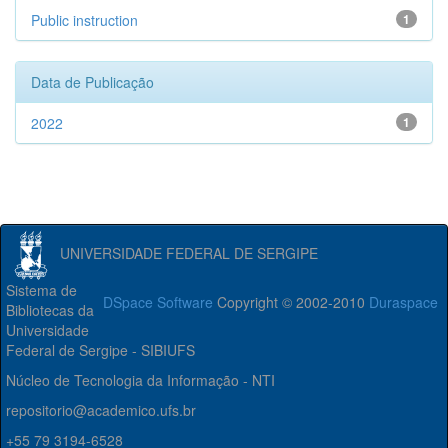
Public instruction
1
Data de Publicação
2022
1
UNIVERSIDADE FEDERAL DE SERGIPE
Sistema de
DSpace Software
Copyright © 2002-2010
Duraspace
Bibliotecas da
Universidade
Federal de Sergipe - SIBIUFS
Núcleo de Tecnologia da Informação - NTI
repositorio@academico.ufs.br
+55 79 3194-6528