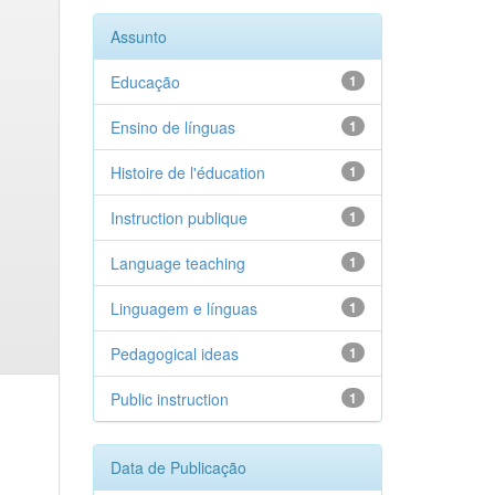
Assunto
Educação
1
Ensino de línguas
1
Histoire de l'éducation
1
Instruction publique
1
Language teaching
1
Linguagem e línguas
1
Pedagogical ideas
1
Public instruction
1
Data de Publicação