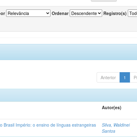
por
Ordenar
Registro(s)
Anterior
1
P
Autor(es)
o Brasil Império: o ensino de línguas estrangeiras
Silva, Waldinei
Santos