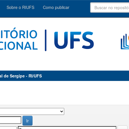
Sobre o RIUFS
Como publicar
al de Sergipe - RI/UFS