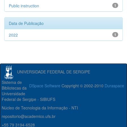
Public instruction
1
Data de Publicação
2022
1
UNIVERSIDADE FEDERAL DE SERGIPE
Sistema de
DSpace Software
Copyright © 2002-2010
Duraspace
Bibliotecas da
Universidade
Federal de Sergipe - SIBIUFS
Núcleo de Tecnologia da Informação - NTI
repositorio@academico.ufs.br
+55 79 3194-6528