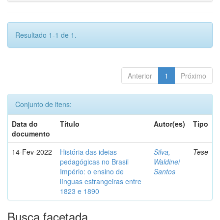
Resultado 1-1 de 1.
Anterior
1
Próximo
Conjunto de itens:
Data do
Título
Autor(es)
Tipo
documento
14-Fev-2022
História das ideias
Silva,
Tese
pedagógicas no Brasil
Waldinei
Império: o ensino de
Santos
línguas estrangeiras entre
1823 e 1890
Busca facetada