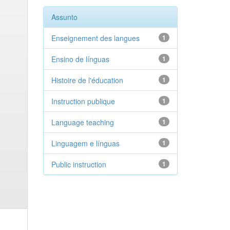
Assunto
Enseignement des langues
1
Ensino de línguas
1
Histoire de l'éducation
1
Instruction publique
1
Language teaching
1
Linguagem e línguas
1
Public instruction
1