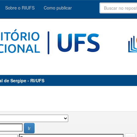
Sobre o RIUFS
Como publicar
al de Sergipe - RI/UFS