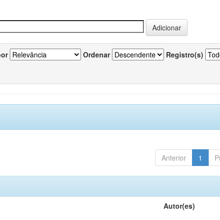
por
Ordenar
Registro(s)
Anterior
1
P
Autor(es)