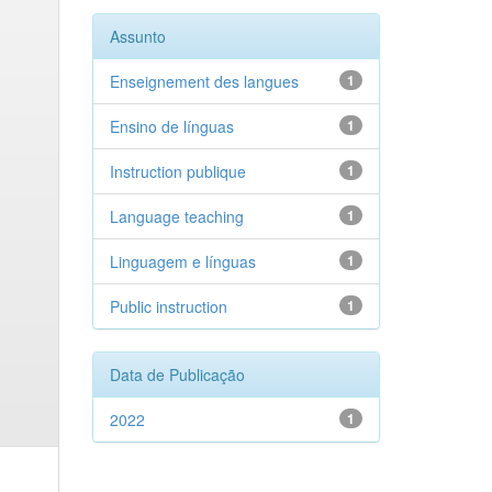
Assunto
Enseignement des langues
1
Ensino de línguas
1
Instruction publique
1
Language teaching
1
Linguagem e línguas
1
Public instruction
1
Data de Publicação
2022
1