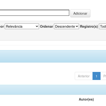
por
Ordenar
Registro(s)
Anterior
1
P
Autor(es)