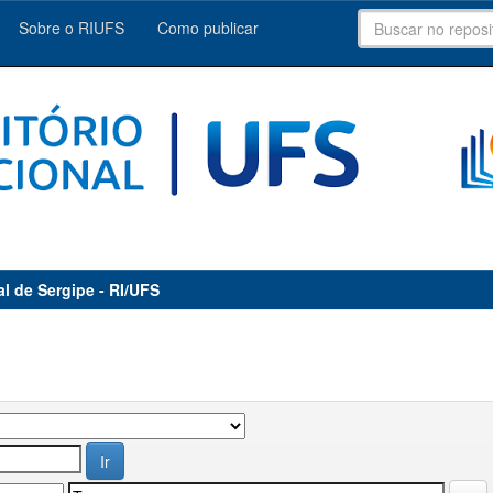
Sobre o RIUFS
Como publicar
al de Sergipe - RI/UFS