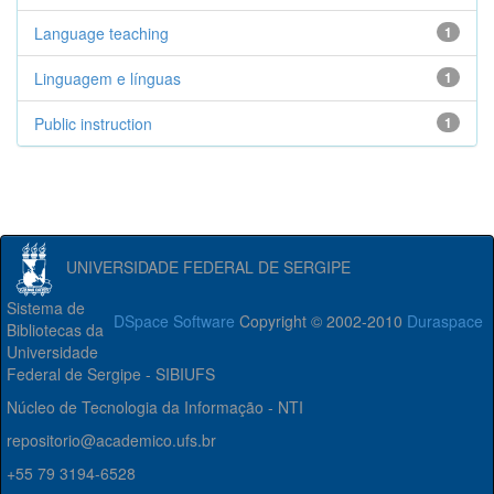
Language teaching
1
Linguagem e línguas
1
Public instruction
1
UNIVERSIDADE FEDERAL DE SERGIPE
Sistema de
DSpace Software
Copyright © 2002-2010
Duraspace
Bibliotecas da
Universidade
Federal de Sergipe - SIBIUFS
Núcleo de Tecnologia da Informação - NTI
repositorio@academico.ufs.br
+55 79 3194-6528