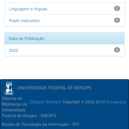
Linguagem e línguas
1
Public instruction
1
Data de Publicação
2022
1
UNIVERSIDADE FEDERAL DE SERGIPE
Sistema de
DSpace Software
Copyright © 2002-2010
Duraspace
Bibliotecas da
Universidade
Federal de Sergipe - SIBIUFS
Núcleo de Tecnologia da Informação - NTI