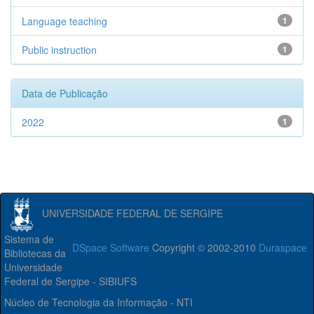
Language teaching
1
Public instruction
1
Data de Publicação
2022
1
UNIVERSIDADE FEDERAL DE SERGIPE
Sistema de
DSpace Software
Copyright © 2002-2010
Duraspace
Bibliotecas da
Universidade
Federal de Sergipe - SIBIUFS
Núcleo de Tecnologia da Informação - NTI