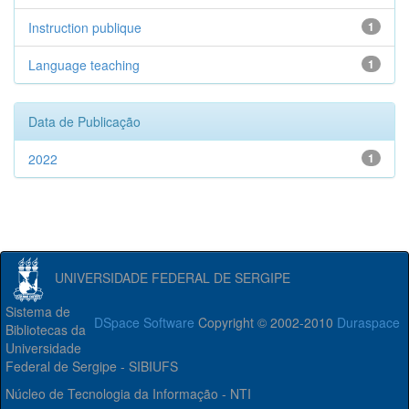
Instruction publique
1
Language teaching
1
Data de Publicação
2022
1
UNIVERSIDADE FEDERAL DE SERGIPE
Sistema de
DSpace Software
Copyright © 2002-2010
Duraspace
Bibliotecas da
Universidade
Federal de Sergipe - SIBIUFS
Núcleo de Tecnologia da Informação - NTI