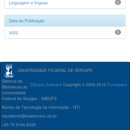
Linguagem e línguas
1
Data de Publicação
2022
1
UNIVERSIDADE FEDERAL DE SERGIPE
Sistema de
DSpace Software
Copyright © 2002-2010
Duraspace
Bibliotecas da
Universidade
Federal de Sergipe - SIBIUFS
Núcleo de Tecnologia da Informação - NTI
repositorio@academico.ufs.br
+55 79 3194-6528