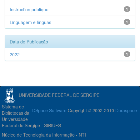
Instruction publique
1
Linguagem e línguas
1
Data de Publicação
2022
1
UNIVERSIDADE FEDERAL DE SERGIPE
Sistema de
DSpace Software
Copyright © 2002-2010
Duraspace
Bibliotecas da
Universidade
Federal de Sergipe - SIBIUFS
Núcleo de Tecnologia da Informação - NTI