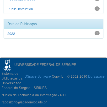
Public instruction
1
Data de Publicação
2022
1
UNIVERSIDADE FEDERAL DE SERGIPE
Sistema de
DSpace Software
Copyright © 2002-2010
Duraspace
Bibliotecas da
Universidade
Federal de Sergipe - SIBIUFS
Núcleo de Tecnologia da Informação - NTI
repositorio@academico.ufs.br