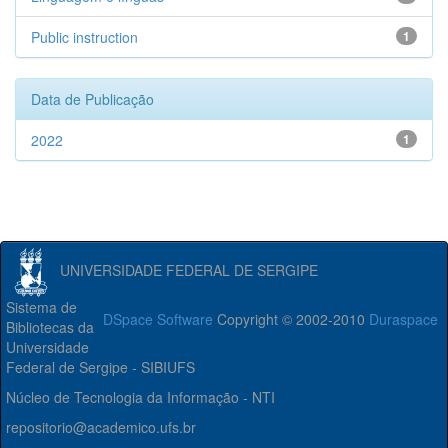
Public instruction
1
Data de Publicação
2022
1
UNIVERSIDADE FEDERAL DE SERGIPE
Sistema de
DSpace Software
Copyright © 2002-2010
Duraspace
Bibliotecas da
Universidade
Federal de Sergipe - SIBIUFS
Núcleo de Tecnologia da Informação - NTI
repositorio@academico.ufs.br