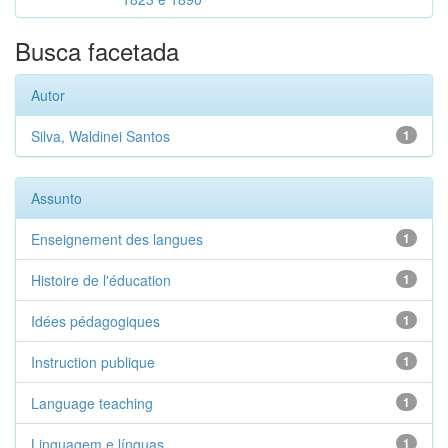
Busca facetada
Autor
Silva, Waldinei Santos
1
Assunto
Enseignement des langues
1
Histoire de l'éducation
1
Idées pédagogiques
1
Instruction publique
1
Language teaching
1
Linguagem e línguas
1