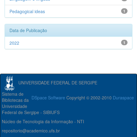
Pedagogical ideas
1
Data de Publicação
2022
1
UNIVERSIDADE FEDERAL DE SERGIPE
Sistema de
DSpace Software
Copyright © 2002-2010
Duraspace
Bibliotecas da
Universidade
Federal de Sergipe - SIBIUFS
Núcleo de Tecnologia da Informação - NTI
repositorio@academico.ufs.br