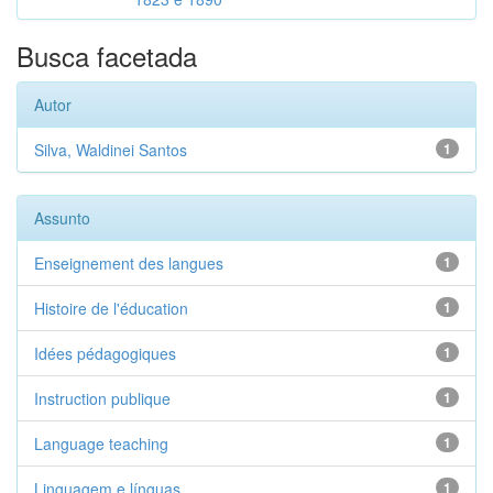
Busca facetada
Autor
Silva, Waldinei Santos
1
Assunto
Enseignement des langues
1
Histoire de l'éducation
1
Idées pédagogiques
1
Instruction publique
1
Language teaching
1
Linguagem e línguas
1