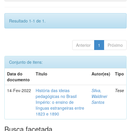
Resultado 1-1 de 1.
Anterior
1
Próximo
Conjunto de itens:
Data do
Título
Autor(es)
Tipo
documento
14-Fev-2022
História das ideias
Silva,
Tese
pedagógicas no Brasil
Waldinei
Império: o ensino de
Santos
línguas estrangeiras entre
1823 e 1890
Busca facetada