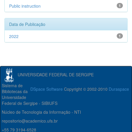
Public instruction
1
Data de Publicação
2022
1
UNIVERSIDADE FEDERAL DE SERGIPE
Sistema de
DSpace Software
Copyright © 2002-2010
Duraspace
Bibliotecas da
Universidade
Federal de Sergipe - SIBIUFS
Núcleo de Tecnologia da Informação - NTI
repositorio@academico.ufs.br
+55 79 3194-6528