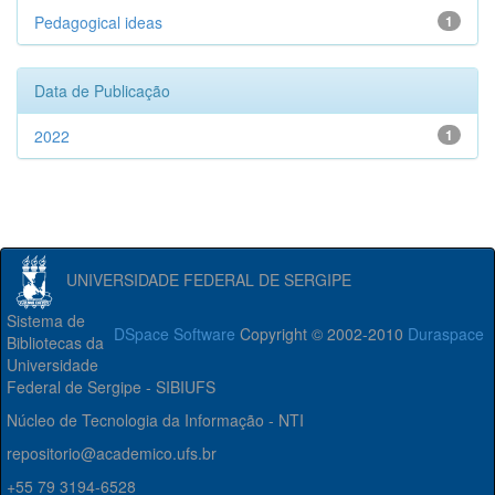
Pedagogical ideas
1
Data de Publicação
2022
1
UNIVERSIDADE FEDERAL DE SERGIPE
Sistema de
DSpace Software
Copyright © 2002-2010
Duraspace
Bibliotecas da
Universidade
Federal de Sergipe - SIBIUFS
Núcleo de Tecnologia da Informação - NTI
repositorio@academico.ufs.br
+55 79 3194-6528