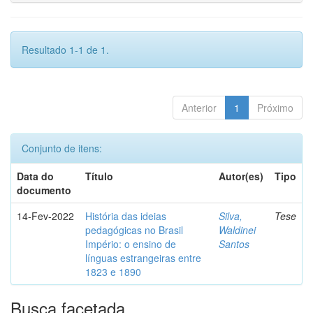
Resultado 1-1 de 1.
Anterior
1
Próximo
Conjunto de itens:
Data do
Título
Autor(es)
Tipo
documento
14-Fev-2022
História das ideias
Silva,
Tese
pedagógicas no Brasil
Waldinei
Império: o ensino de
Santos
línguas estrangeiras entre
1823 e 1890
Busca facetada