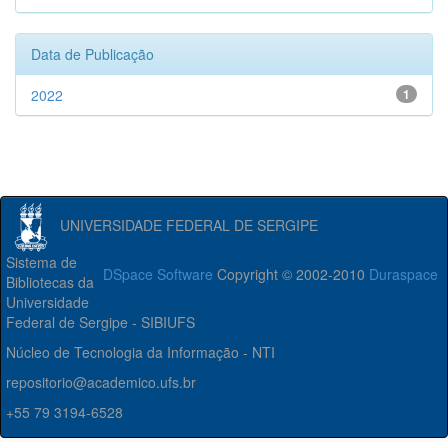
Data de Publicação
2022
1
UNIVERSIDADE FEDERAL DE SERGIPE
Sistema de
DSpace Software
Copyright © 2002-2010
Duraspace
Bibliotecas da
Universidade
Federal de Sergipe - SIBIUFS
Núcleo de Tecnologia da Informação - NTI
repositorio@academico.ufs.br
+55 79 3194-6528