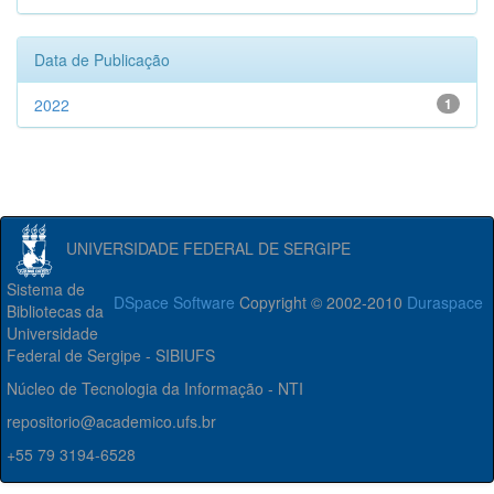
Data de Publicação
2022
1
UNIVERSIDADE FEDERAL DE SERGIPE
Sistema de
DSpace Software
Copyright © 2002-2010
Duraspace
Bibliotecas da
Universidade
Federal de Sergipe - SIBIUFS
Núcleo de Tecnologia da Informação - NTI
repositorio@academico.ufs.br
+55 79 3194-6528