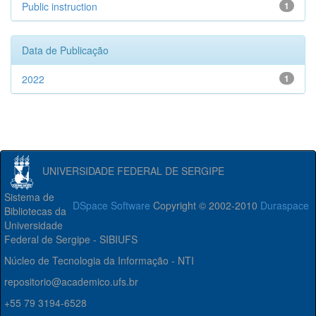
Public instruction
1
Data de Publicação
2022
1
UNIVERSIDADE FEDERAL DE SERGIPE
Sistema de
DSpace Software
Copyright © 2002-2010
Duraspace
Bibliotecas da
Universidade
Federal de Sergipe - SIBIUFS
Núcleo de Tecnologia da Informação - NTI
repositorio@academico.ufs.br
+55 79 3194-6528