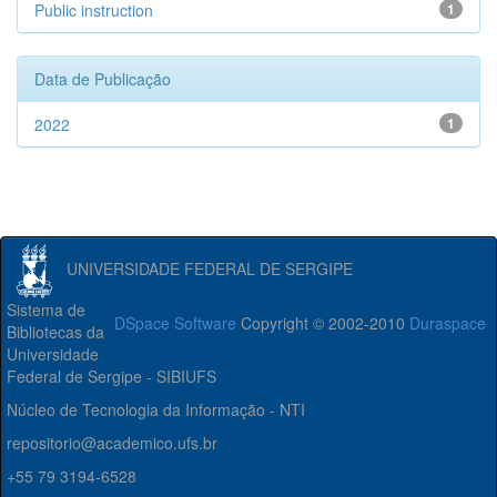
Public instruction
1
Data de Publicação
2022
1
UNIVERSIDADE FEDERAL DE SERGIPE
Sistema de
DSpace Software
Copyright © 2002-2010
Duraspace
Bibliotecas da
Universidade
Federal de Sergipe - SIBIUFS
Núcleo de Tecnologia da Informação - NTI
repositorio@academico.ufs.br
+55 79 3194-6528