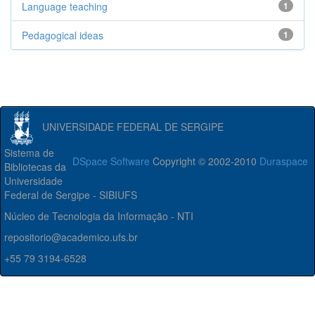
Language teaching
1
Pedagogical ideas
1
UNIVERSIDADE FEDERAL DE SERGIPE
Sistema de
DSpace Software
Copyright © 2002-2010
Duraspace
Bibliotecas da
Universidade
Federal de Sergipe - SIBIUFS
Núcleo de Tecnologia da Informação - NTI
repositorio@academico.ufs.br
+55 79 3194-6528