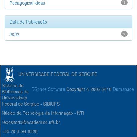
Pedagogical ideas
1
Data de Publicação
2022
1
UNIVERSIDADE FEDERAL DE SERGIPE
Sistema de
DSpace Software
Copyright © 2002-2010
Duraspace
Bibliotecas da
Universidade
Federal de Sergipe - SIBIUFS
Núcleo de Tecnologia da Informação - NTI
repositorio@academico.ufs.br
+55 79 3194-6528