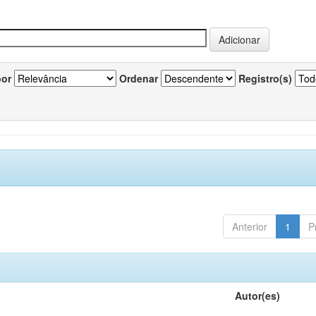
por
Ordenar
Registro(s)
Anterior
1
P
Autor(es)