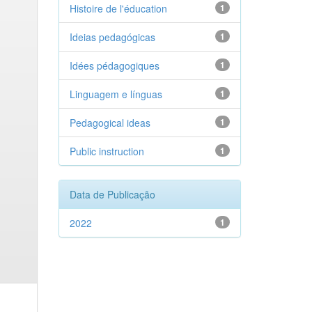
Histoire de l'éducation
1
Ideias pedagógicas
1
Idées pédagogiques
1
Linguagem e línguas
1
Pedagogical ideas
1
Public instruction
1
Data de Publicação
2022
1