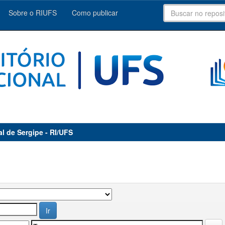
Sobre o RIUFS
Como publicar
al de Sergipe - RI/UFS