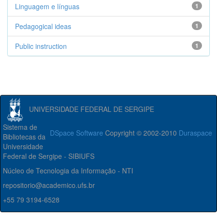
Linguagem e línguas
1
Pedagogical ideas
1
Public instruction
1
UNIVERSIDADE FEDERAL DE SERGIPE
Sistema de
DSpace Software
Copyright © 2002-2010
Duraspace
Bibliotecas da
Universidade
Federal de Sergipe - SIBIUFS
Núcleo de Tecnologia da Informação - NTI
repositorio@academico.ufs.br
+55 79 3194-6528