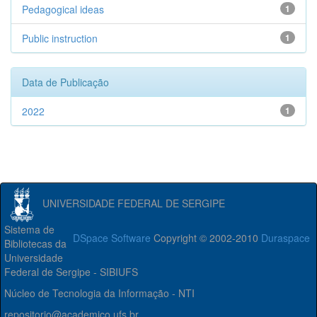
Pedagogical ideas
1
Public instruction
1
Data de Publicação
2022
1
UNIVERSIDADE FEDERAL DE SERGIPE
Sistema de
DSpace Software
Copyright © 2002-2010
Duraspace
Bibliotecas da
Universidade
Federal de Sergipe - SIBIUFS
Núcleo de Tecnologia da Informação - NTI
repositorio@academico.ufs.br