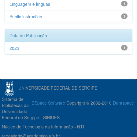
Linguagem e línguas
1
Public instruction
1
Data de Publicação
2022
1
UNIVERSIDADE FEDERAL DE SERGIPE
Sistema de
DSpace Software
Copyright © 2002-2010
Duraspace
Bibliotecas da
Universidade
Federal de Sergipe - SIBIUFS
Núcleo de Tecnologia da Informação - NTI
repositorio@academico.ufs.br