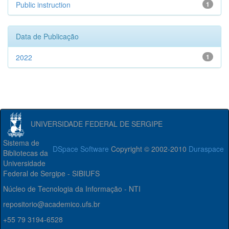
Public instruction
1
Data de Publicação
2022
1
UNIVERSIDADE FEDERAL DE SERGIPE
Sistema de
DSpace Software
Copyright © 2002-2010
Duraspace
Bibliotecas da
Universidade
Federal de Sergipe - SIBIUFS
Núcleo de Tecnologia da Informação - NTI
repositorio@academico.ufs.br
+55 79 3194-6528