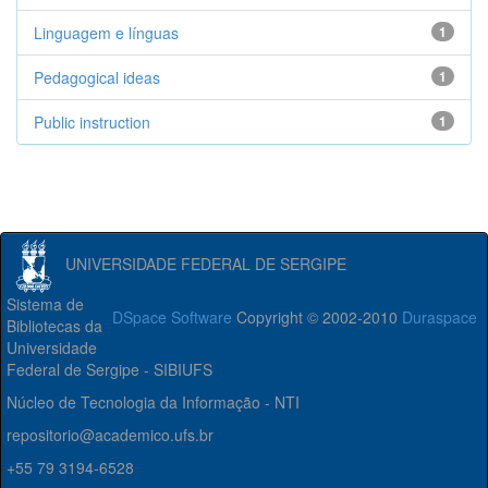
Linguagem e línguas
1
Pedagogical ideas
1
Public instruction
1
UNIVERSIDADE FEDERAL DE SERGIPE
Sistema de
DSpace Software
Copyright © 2002-2010
Duraspace
Bibliotecas da
Universidade
Federal de Sergipe - SIBIUFS
Núcleo de Tecnologia da Informação - NTI
repositorio@academico.ufs.br
+55 79 3194-6528