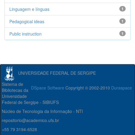
Linguagem e línguas
1
Pedagogical ideas
1
Public instruction
1
UNIVERSIDADE FEDERAL DE SERGIPE
Sistema de
DSpace Software
Copyright © 2002-2010
Duraspace
Bibliotecas da
Universidade
Federal de Sergipe - SIBIUFS
Núcleo de Tecnologia da Informação - NTI
repositorio@academico.ufs.br
+55 79 3194-6528