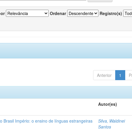
por
Ordenar
Registro(s)
Anterior
1
P
Autor(es)
o Brasil Império: o ensino de línguas estrangeiras
Silva, Waldinei
Santos