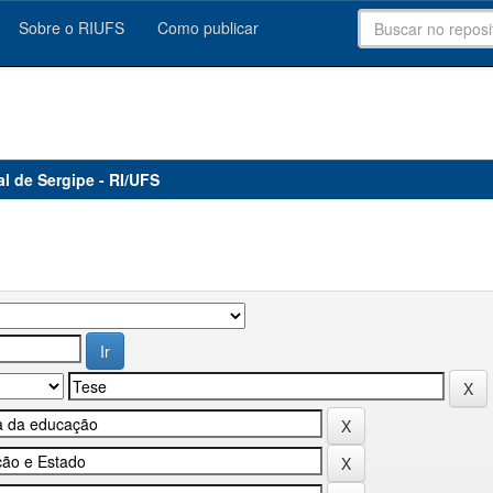
Sobre o RIUFS
Como publicar
al de Sergipe - RI/UFS