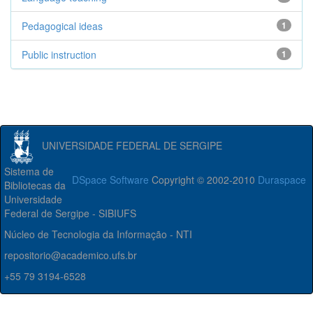
Pedagogical ideas
1
Public instruction
1
UNIVERSIDADE FEDERAL DE SERGIPE
Sistema de
DSpace Software
Copyright © 2002-2010
Duraspace
Bibliotecas da
Universidade
Federal de Sergipe - SIBIUFS
Núcleo de Tecnologia da Informação - NTI
repositorio@academico.ufs.br
+55 79 3194-6528