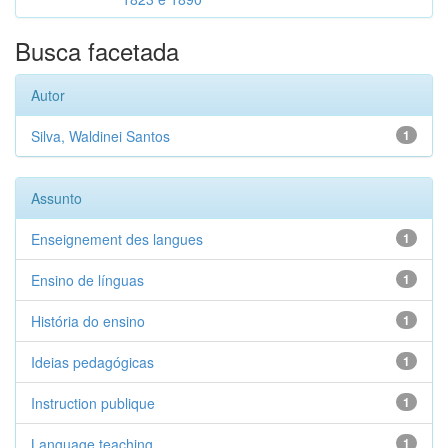
Busca facetada
Autor
Silva, Waldinei Santos
1
Assunto
Enseignement des langues
1
Ensino de línguas
1
História do ensino
1
Ideias pedagógicas
1
Instruction publique
1
Language teaching
1