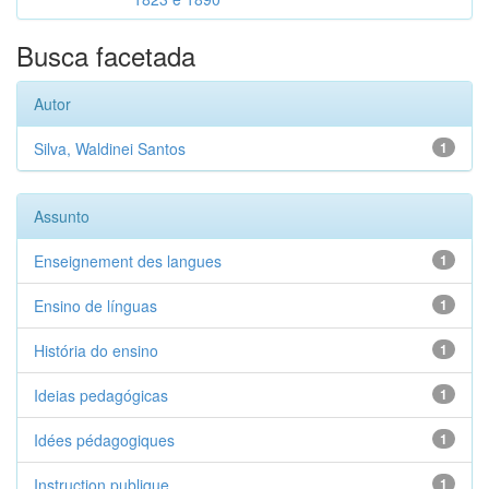
Busca facetada
Autor
Silva, Waldinei Santos
1
Assunto
Enseignement des langues
1
Ensino de línguas
1
História do ensino
1
Ideias pedagógicas
1
Idées pédagogiques
1
Instruction publique
1