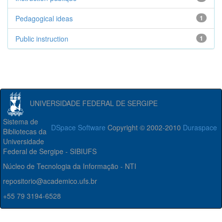
Pedagogical ideas
1
Public instruction
1
UNIVERSIDADE FEDERAL DE SERGIPE
Sistema de
DSpace Software
Copyright © 2002-2010
Duraspace
Bibliotecas da
Universidade
Federal de Sergipe - SIBIUFS
Núcleo de Tecnologia da Informação - NTI
repositorio@academico.ufs.br
+55 79 3194-6528