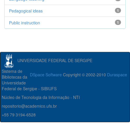
Pedagogical ideas
1
Public instruction
1
UNIVERSIDADE FEDERAL DE SERGIPE
Sistema de
DSpace Software
Copyright © 2002-2010
Duraspace
Bibliotecas da
Universidade
Federal de Sergipe - SIBIUFS
Núcleo de Tecnologia da Informação - NTI
repositorio@academico.ufs.br
+55 79 3194-6528