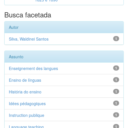
Busca facetada
Autor
Silva, Waldinei Santos
1
Assunto
Enseignement des langues
1
Ensino de línguas
1
História do ensino
1
Idées pédagogiques
1
Instruction publique
1
Language teaching
1