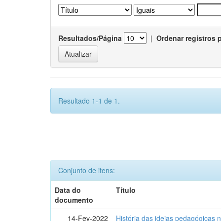
Resultados/Página
|
Ordenar registros 
Resultado 1-1 de 1.
Conjunto de itens:
Data do
Título
documento
14-Fev-2022
História das ideias pedagógicas n