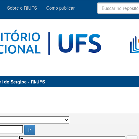
Sobre o RIUFS
Como publicar
al de Sergipe - RI/UFS