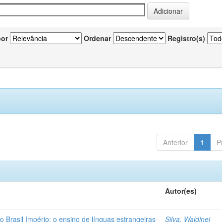
por
Ordenar
Registro(s)
Anterior
1
P
Autor(es)
o Brasil Império: o ensino de línguas estrangeiras
Silva, Waldinei