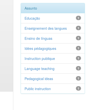
Assunto
Educação
1
Enseignement des langues
1
Ensino de línguas
1
Idées pédagogiques
1
Instruction publique
1
Language teaching
1
Pedagogical ideas
1
Public instruction
1