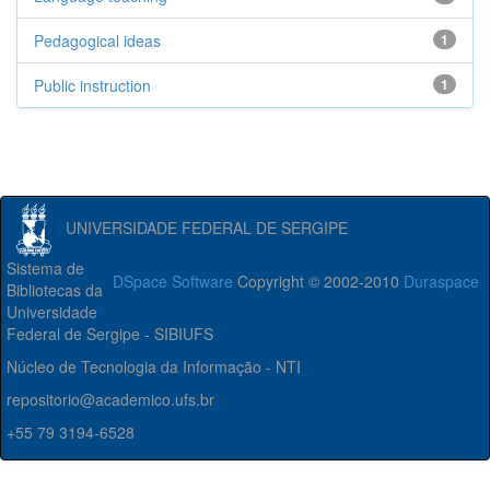
Pedagogical ideas
1
Public instruction
1
UNIVERSIDADE FEDERAL DE SERGIPE
Sistema de
DSpace Software
Copyright © 2002-2010
Duraspace
Bibliotecas da
Universidade
Federal de Sergipe - SIBIUFS
Núcleo de Tecnologia da Informação - NTI
repositorio@academico.ufs.br
+55 79 3194-6528