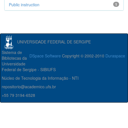
Public instruction
1
UNIVERSIDADE FEDERAL DE SERGIPE
Sistema de
DSpace Software
Copyright © 2002-2010
Duraspace
Bibliotecas da
Universidade
Federal de Sergipe - SIBIUFS
Núcleo de Tecnologia da Informação - NTI
repositorio@academico.ufs.br
+55 79 3194-6528