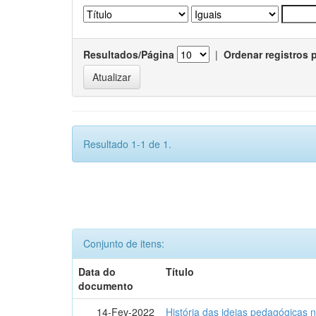
Resultados/Página
|
Ordenar registros 
Resultado 1-1 de 1.
Conjunto de itens:
Data do
Título
documento
14-Fev-2022
História das ideias pedagógicas n