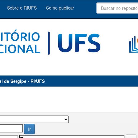
Sobre o RIUFS
Como publicar
al de Sergipe - RI/UFS