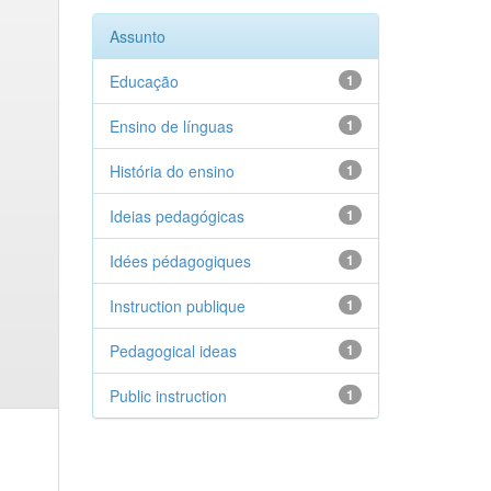
Assunto
Educação
1
Ensino de línguas
1
História do ensino
1
Ideias pedagógicas
1
Idées pédagogiques
1
Instruction publique
1
Pedagogical ideas
1
Public instruction
1