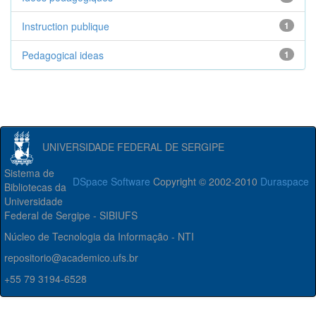
Instruction publique
1
Pedagogical ideas
1
UNIVERSIDADE FEDERAL DE SERGIPE
Sistema de
DSpace Software
Copyright © 2002-2010
Duraspace
Bibliotecas da
Universidade
Federal de Sergipe - SIBIUFS
Núcleo de Tecnologia da Informação - NTI
repositorio@academico.ufs.br
+55 79 3194-6528