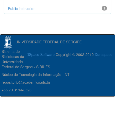
Public instruction
1
UNIVERSIDADE FEDERAL DE SERGIPE
Sistema de
DSpace Software
Copyright © 2002-2010
Duraspace
Bibliotecas da
Universidade
Federal de Sergipe - SIBIUFS
Núcleo de Tecnologia da Informação - NTI
repositorio@academico.ufs.br
+55 79 3194-6528