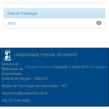
Data de Publicação
2022
1
UNIVERSIDADE FEDERAL DE SERGIPE
Sistema de
DSpace Software
Copyright © 2002-2010
Duraspace
Bibliotecas da
Universidade
Federal de Sergipe - SIBIUFS
Núcleo de Tecnologia da Informação - NTI
repositorio@academico.ufs.br
+55 79 3194-6528