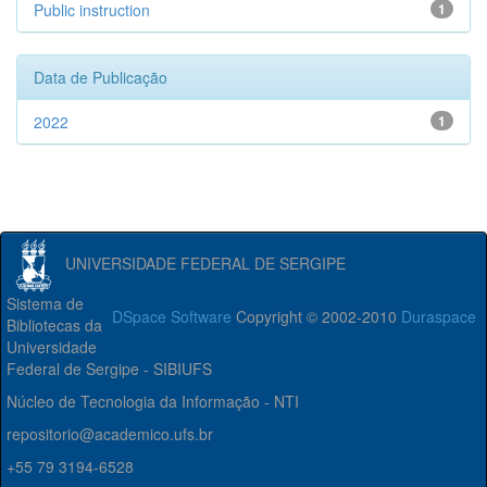
Public instruction
1
Data de Publicação
2022
1
UNIVERSIDADE FEDERAL DE SERGIPE
Sistema de
DSpace Software
Copyright © 2002-2010
Duraspace
Bibliotecas da
Universidade
Federal de Sergipe - SIBIUFS
Núcleo de Tecnologia da Informação - NTI
repositorio@academico.ufs.br
+55 79 3194-6528