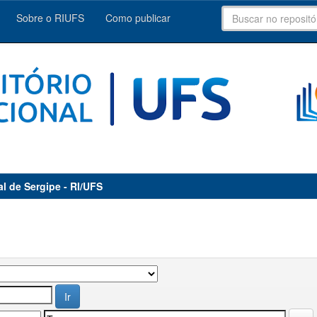
Sobre o RIUFS
Como publicar
al de Sergipe - RI/UFS