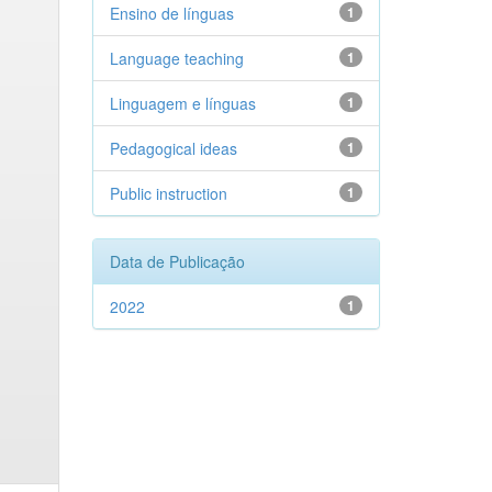
Ensino de línguas
1
Language teaching
1
Linguagem e línguas
1
Pedagogical ideas
1
Public instruction
1
Data de Publicação
2022
1