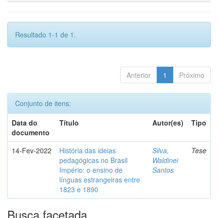
Resultado 1-1 de 1.
Anterior
1
Próximo
Conjunto de itens:
Data do
Título
Autor(es)
Tipo
documento
14-Fev-2022
História das ideias
Silva,
Tese
pedagógicas no Brasil
Waldinei
Império: o ensino de
Santos
línguas estrangeiras entre
1823 e 1890
Busca facetada