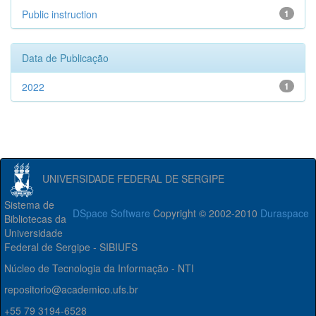
Public instruction
1
Data de Publicação
2022
1
UNIVERSIDADE FEDERAL DE SERGIPE
Sistema de
DSpace Software
Copyright © 2002-2010
Duraspace
Bibliotecas da
Universidade
Federal de Sergipe - SIBIUFS
Núcleo de Tecnologia da Informação - NTI
repositorio@academico.ufs.br
+55 79 3194-6528