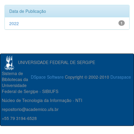
Data de Publicação
2022
1
UNIVERSIDADE FEDERAL DE SERGIPE
Sistema de
DSpace Software
Copyright © 2002-2010
Duraspace
Bibliotecas da
Universidade
Federal de Sergipe - SIBIUFS
Núcleo de Tecnologia da Informação - NTI
repositorio@academico.ufs.br
+55 79 3194-6528